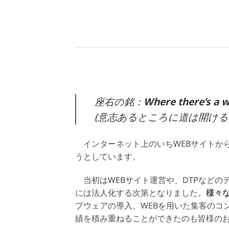
座右の銘：
Where there’s a wi
(意志あるところに道は開ける
インターネット上のいちWEBサイトから
うとしています。
当初はWEBサイト運営や、DTPなどのデ
には法人化する次第となりました。
様々
プウェアの導入、WEBを用いた集客のコ
績を積み重ねることができたのも皆様の