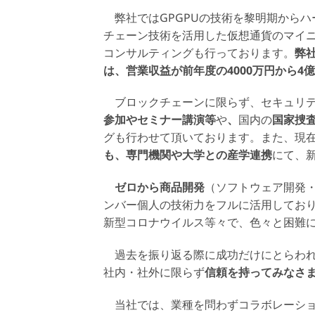
弊社ではGPGPUの技術を黎明期からハ
チェーン技術を活用した仮想通貨のマイ
コンサルティングも行っております。
弊
は、営業収益が前年度の4000万円から4
ブロックチェーンに限らず、セキュリテ
参加やセミナー講演等
や
、
国内の
国家捜
グも行わせて頂いております。また、現
も、専門機関や大学との産学連携
にて、
ゼロから商品開発
（ソフトウェア開発
ンバー個人の技術力をフルに活用してお
新型コロナウイルス等々で、色々と困難
過去を振り返る際に成功だけにとらわれ
社内・社外に限らず
信頼を持ってみなさ
当社では、業種を問わずコラボレーショ