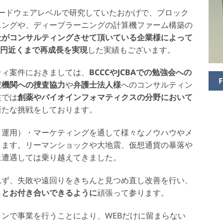
ードウェアレベルで研究していたおかげで、ブロック
ニングや、ディープラーニングの計算機ファーム構築の
社がコンサルティングさせて頂いている企業様によって
億円近くまで再成長を実現
した実績もございます。
ィ案件におきましては、
BCCCやJCBAでの勉強会への
査機関への捜査協力
や
弁護士法人様
へのコンサルティン
在では
創薬やバイオインフォマティクスの分野において
新たな挑戦をしております。
・運用）・マーケティングを通して様々なノウハウやメ
ります。リーマンショックや大地震、仮想通貨の暴落や
に遭遇しては乗り越えてきました。
ず、失敗や遠回りをきちんと見つめ直し改善を行い、
まとお付き合いできるように
頑張って参ります。
ンで事業を行うことにより、WEBだけに留まらない